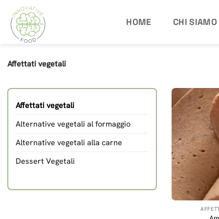
Salta
ai
HOME
CHI SIAMO
contenuti
Affettati vegetali
Affettati vegetali
Alternative vegetali al formaggio
Alternative vegetali alla carne
Dessert Vegetali
AFFETT
Am