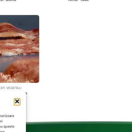
ATI VEGETALI
a – Simil Bacon
emorizzare
ci
 su questo
une