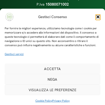
P.Iva
15080071002
info@innovativefood.it
|
+39.335225225
Gestisci Consenso
Per fornire le migliori esperienze, utilizziamo tecnologie come i cookie per
memorizzare e/o accedere alle informazioni del dispositivo. Il consenso a
queste tecnologie ci permetterà di elaborare dati come il comportamento di
navigazione o ID unici su questo sito. Non acconsentire o ritirare il
consenso può influire negativamente su alcune caratteristiche e funzioni.
Gestisci servizi
ACCETTA
Privacy Policy
Cookie Policy
NEGA
VISUALIZZA LE PREFERENZE
Copyright 2026 © Innovative Food Science Srls -
Credits
Cookie Policy
Privacy Policy