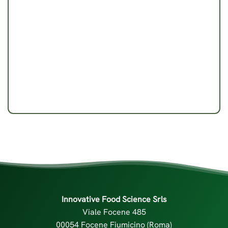
Innovative Food Science Srls
Viale Focene 485
00054 Focene Fiumicino (Roma)