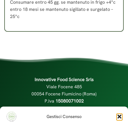
Consumare entro 45 gg. se mantenuto in frigo +4°c
entro 18 mesi se mantenuto sigillato e surgelato –
25°c
Innovative Food Science Srls
Viale Focene 485
00054 Focene Fiumicino (Roma)
P.Iva
15080071002
info@innovativefood.it
|
+39.335225225
Gestisci Consenso